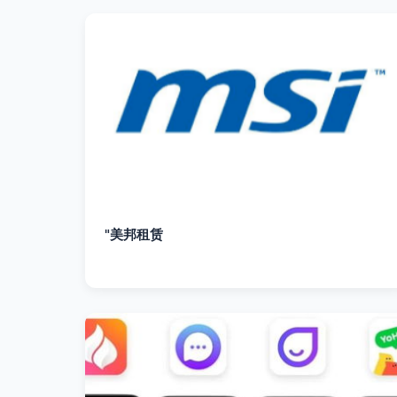
"美邦租赁